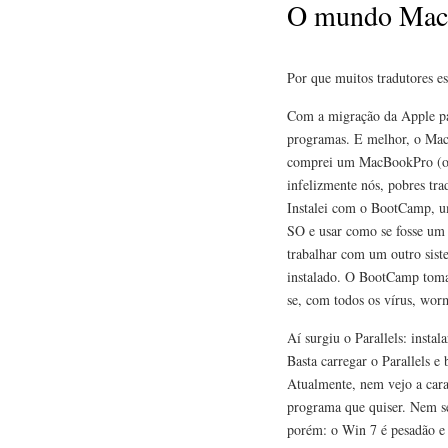
O mundo Mac 
Por que muitos tradutores e
Com a migração da Apple para
programas. E melhor, o Mac
comprei um MacBookPro (ou
infelizmente nós, pobres t
Instalei com o BootCamp, um
SO e usar como se fosse um 
trabalhar com um outro sist
instalado. O BootCamp toma
se, com todos os vírus, wor
Aí surgiu o Parallels: inst
Basta carregar o Parallels 
Atualmente, nem vejo a car
programa que quiser. Nem se
porém: o Win 7 é pesadão e