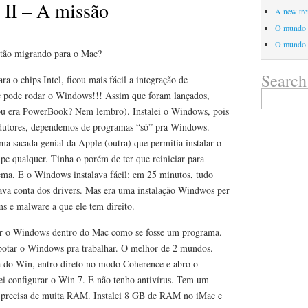
II – A missão
A new tre
O mundo 
O mundo
stão migrando para o Mac?
Search
 o chips Intel, ficou mais fácil a integração de
Search
 pode rodar o Windows!!! Assim que foram lançados,
for:
 era PowerBook? Nem lembro). Instalei o Windows, pois
radutores, dependemos de programas “só” pra Windows.
a sacada genial da Apple (outra) que permitia instalar o
pc qualquer. Tinha o porém de ter que reiniciar para
ema. E o Windows instalava fácil: em 25 minutos, tudo
va conta dos drivers. Mas era uma instalação Windwos per
ms e malware a que ele tem direito.
alar o Windows dentro do Mac como se fosse um programa.
e botar o Windows pra trabalhar. O melhor de 2 mundos.
a do Win, entro direto no modo Coherence e abro o
i configurar o Win 7. E não tenho antivírus. Tem um
 precisa de muita RAM. Instalei 8 GB de RAM no iMac e