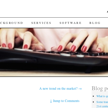
ACKGROUND
SERVICES
SOFTWARE
BLOG
Blog p
A new trend on the market?
→
What is qu
↓
Jump to Comments
Some trans
21st centu