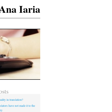
Ana Iaria
osts
ality in translation?
lators have not made it to the
ry