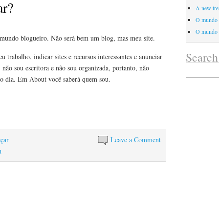
ar?
A new tre
O mundo 
O mundo
o mundo blogueiro. Não será bem um blog, mas meu site.
Search
 trabalho, indicar sites e recursos interessantes e anunciar
Search
 não sou escritora e não sou organizada, portanto, não
for:
ao dia. Em About você saberá quem sou.
çar
Leave a Comment
n