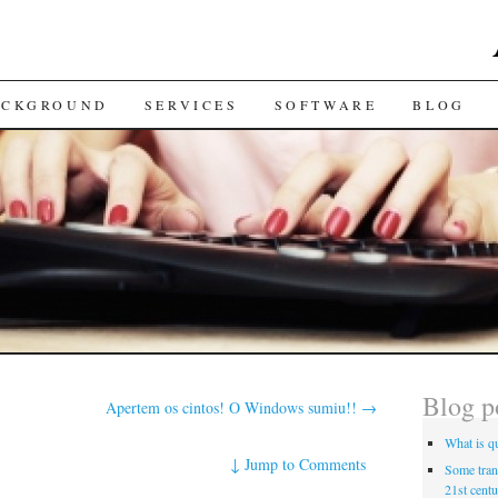
ACKGROUND
SERVICES
SOFTWARE
BLOG
Blog p
Apertem os cintos! O Windows sumiu!!
→
What is qu
↓
Jump to Comments
Some trans
21st centu