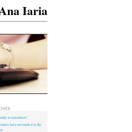
Ana Iaria
osts
ality in translation?
lators have not made it to the
ry